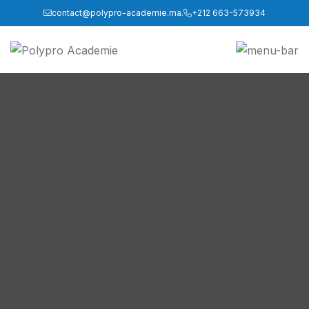
contact@polypro-academie.ma.
+212 663-573934